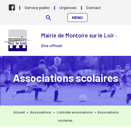
Aller au contenu
Service public
Urgences
Contact
MENU
Mairie de Montoire sur le Loir
-
Site officiel
Associations scolaires
Accueil
>
Associations
>
Liste des associations
>
Associations
scolaires