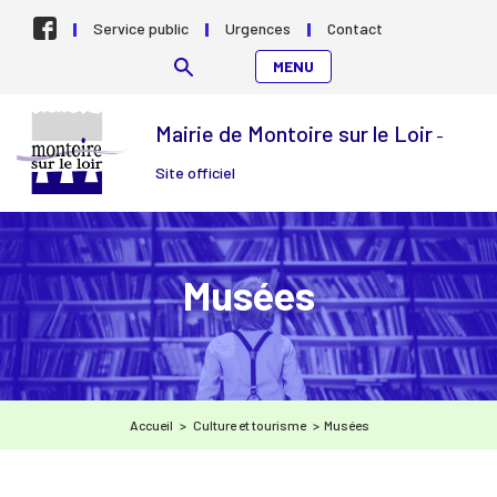
Aller au contenu
Service public
Urgences
Contact
MENU
Mairie de Montoire sur le Loir
-
Site officiel
Musées
Accueil
>
Culture et tourisme
>
Musées