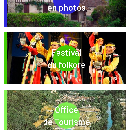
en photos
Festival
– nouvelle fenêt
du folkore
Office
– nouvelle fenêt
de Tourisme