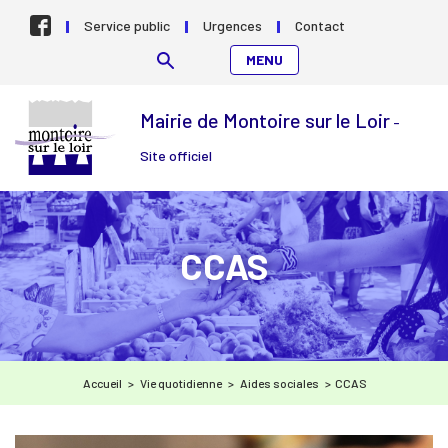
Aller au contenu
Service public
Urgences
Contact
MENU
Mairie de Montoire sur le Loir
-
Site officiel
CCAS
Accueil
>
Vie quotidienne
>
Aides sociales
>
CCAS