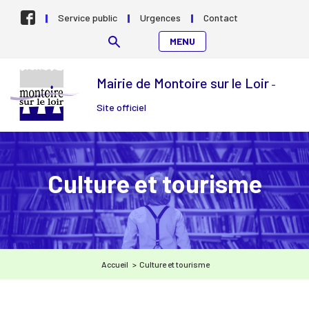
Aller au contenu
Service public
Urgences
Contact
MENU
Mairie de Montoire sur le Loir
-
Site officiel
Culture et tourisme
Accueil
>
Culture et tourisme