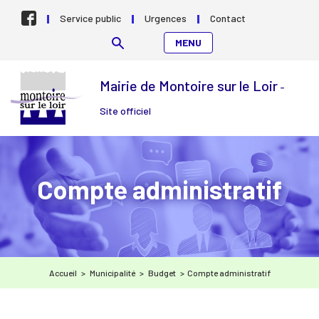
Aller au contenu
Service public
Urgences
Contact
MENU
Mairie de Montoire sur le Loir
-
Site officiel
Compte administratif
Accueil
>
Municipalité
>
Budget
>
Compte administratif