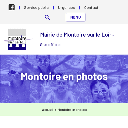
Aller au contenu
Service public
Urgences
Contact
MENU
Mairie de Montoire sur le Loir
-
Site officiel
Montoire en photos
Accueil
>
Montoire en photos