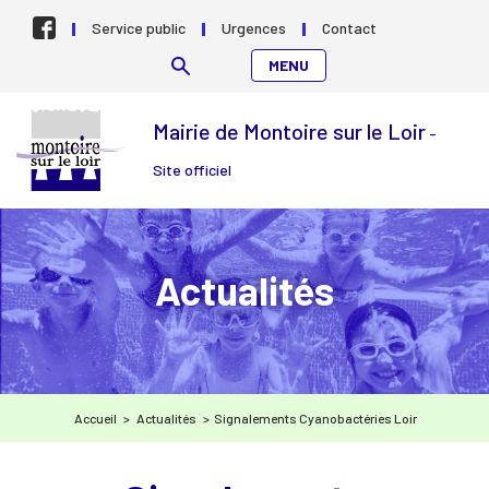
Aller au contenu
Service public
Urgences
Contact
MENU
Mairie de Montoire sur le Loir
-
Site officiel
Actualités
Accueil
>
Actualités
>
Signalements Cyanobactéries Loir