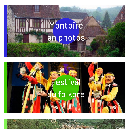
Montoire
en photos
Festival
– nouvelle fenêt
du folkore