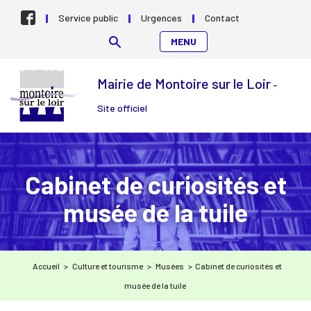
Aller au contenu
Service public
Urgences
Contact
MENU
Mairie de Montoire sur le Loir
-
Site officiel
Cabinet de curiosités et
musée de la tuile
Accueil
>
Culture et tourisme
>
Musées
>
Cabinet de curiosités et
musée de la tuile